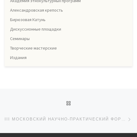
Академия этнокультурных программ
Александровская крепость
Бирюзовая Катунь
Дискуссионные площадки
Семинары
Творческие мастерские
Издания
Навигация по записям
ОБРАТНО К СПИСКУ ЗАП
Сл
III МОСКОВСКИЙ НАУЧНО-ПРАКТИЧЕСКИЙ ФОРУМ «ЖИВАЯ ТРАДИЦИЯ»