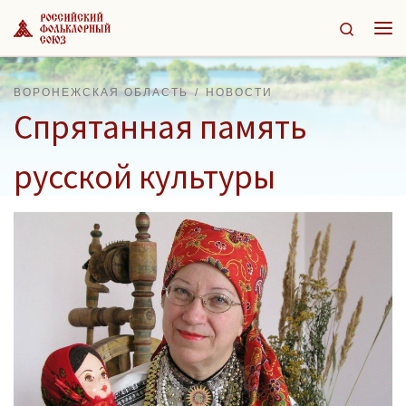
Перейти к содержимому
Search
Ме
ВОРОНЕЖСКАЯ ОБЛАСТЬ
НОВОСТИ
Спрятанная память
русской культуры