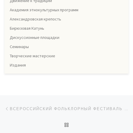
Движение к традиции
Академия этнокультурных программ
Александровская крепость
Бирюзовая Катунь
Дискуссионные площадки
Семинары
Творческие мастерские
Издания
Навигация по записям
Предыдущая запись
ВСЕРОССИЙСКИЙ ФОЛЬКЛОРНЫЙ ФЕСТИВАЛЬ «ДЕРЕВНЯ – ДУША РОССИИ»
ОБРАТНО К СПИСКУ ЗАП