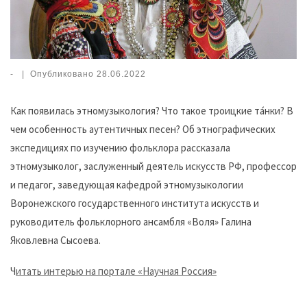
-
|
Опубликовано
28.06.2022
Как появилась этномузыкология? Что такое троицкие та́нки? В
чем особенность аутентичных песен? Об этнографических
экспедициях по изучению фольклора рассказала
этномузыколог, заслуженный деятель искусств РФ, профессор
и педагог, заведующая кафедрой этномузыкологии
Воронежского государственного института искусств и
руководитель фольклорного ансамбля «Воля» Галина
Яковлевна Сысоева.
Ч
итать интерью на портале «Научная Россия»