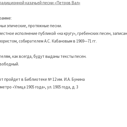
радиционной казачьей песни «Петров Вал»
рамме:
чьи эпические, протяжные песни.
естное исполнение публикой «на кругу», гребенских песен, записан
ористом, собирателем А.С. Кабановым в 1969—71 гг.
елям, как всегда, будут выданы тексты песен.
вободный.
т пройдет в Библиотеке № 12 им. И.А. Бунина
метро «Улица 1905 года», ул. 1905 года, д. 3