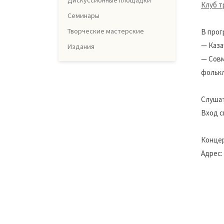
Дискуссионные площадки
Клуб т
Семинары
Творческие мастерские
В прог
— Каза
Издания
— Совм
фолькл
Слушат
Вход с
Концер
Адрес: 