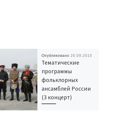
Опубликовано
20.09.2010
Тематические
программы
фольклорных
ансамблей России
(3 концерт)
5 ноября 2010 Белый зал
Дома кино (ул.
Васильевская, д. 13, метро