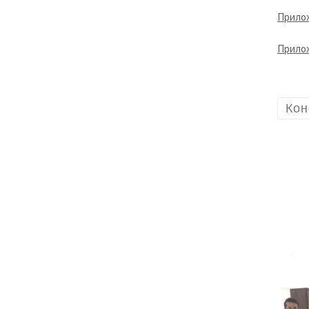
Прилож
Прилож
Ко