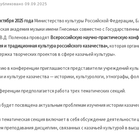
убликовано
09.09.2025
октября 2025 года
Министерство культуры Российской Федерации, Б
ская академия музыки имени Гнесиных совместно с Государственн
В.Д. Поленова проводят
Всероссийскую научно-практическую конф
я и традиционная культура российского казачества»,
которая орган
ржка творческих проектов в сфере казачьей культуры».
тию в конференции приглашаются представители учреждений культ
и и культуре казачества — историки, культурологи, этнографы, фо
ференции предполагается работа трех тематических секций.
 будет посвящена актуальным проблемам изучения истории казачес
 тематическая секция включает в себя обсуждение деятельности ц
м преподавания дисциплин, связанных с казачьей культурой в высш