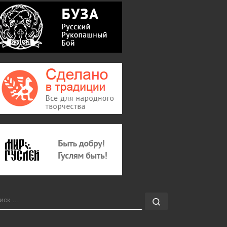
ОИСК
Поиск …