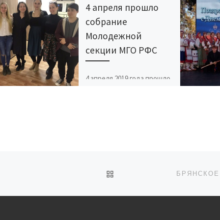
4 апреля прошло
собрание
Молодежной
секции МГО РФС
4 апреля 2019 года прошло
собрание молодёжного
актива Московского
городского отделения
РФС. В рамках собрания
обсуждались проблемы
координации
мероприятий и
предложения по […]
ОБРАТНО К СПИСКУ ЗАП
БРЯНСКОЕ