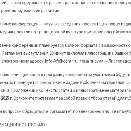
ьей секции предлагается рассмотреть вопросы сохранения и попул
 роли молодежи в ее развитии.
рамме конференции — научные заседания, презентация новых изда
медиапроектов по традиционной культуре и истории российского к
ение конференции планируется в очном формате с возможностью 
. Регламент выступления 20 минут (включая иллюстрации). Заявки
 электронному адресу: info@folkcentr.ru, тема письма — Листопадо
включения докладов в программу конференции участникам будут н
енции планируется оперативное издание сборника материалов с 
 см. в Приложении №2. Тексты статей и иллюстративные материал
2025 г.
Оргкомитет оставляет за собой право отбора статей для пу
м вопросам обращаться в оргкомитет по электронной почте info@folk
РМАЦИОННОЕ ПИСЬМО