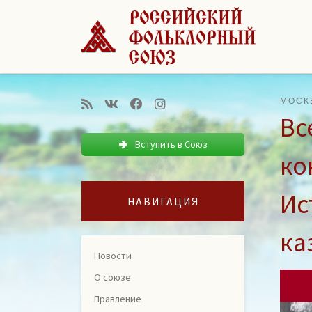
Перейти к содержимому
МОСК
Вс
Вступить в Союз
ко
Ис
НАВИГАЦИЯ
ка
Новости
О союзе
Правление