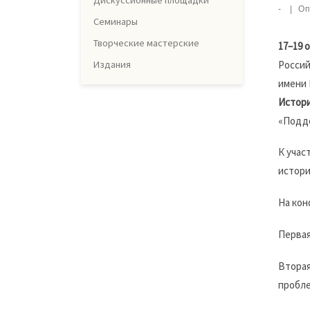
Дискуссионные площадки
-
|
Оп
Семинары
Творческие мастерские
17–19 
Россий
Издания
имени 
Истори
«Подде
К учас
истори
На кон
Первая
Вторая
пробле