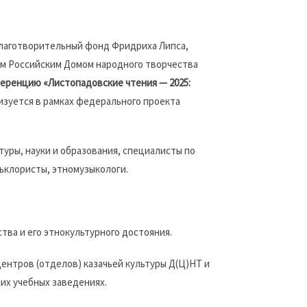
лаготворительный фонд Фридриха Липса,
ым Российским Домом народного творчества
еренцию «Листопадовские чтения — 2025:
изуется в рамках федерального проекта
уры, науки и образования, специалисты по
льклористы, этномузыкологи.
тва и его этнокультурного достояния.
ентров (отделов) казачьей культуры Д(Ц)НТ и
их учебных заведениях.