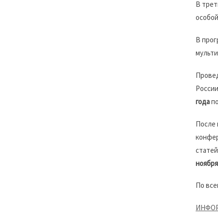
В трет
особой
В прог
мульти
Провед
России
года
по
После 
конфер
статей
ноября 
По все
ИНФО