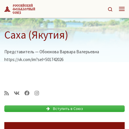
Перейти к содержимому
Search
Ме
Саха (Якутия)
Представитель — Обоюкова Варвара Валерьевна
https://vk.com/im?sel=501742026
Вступить в Союз