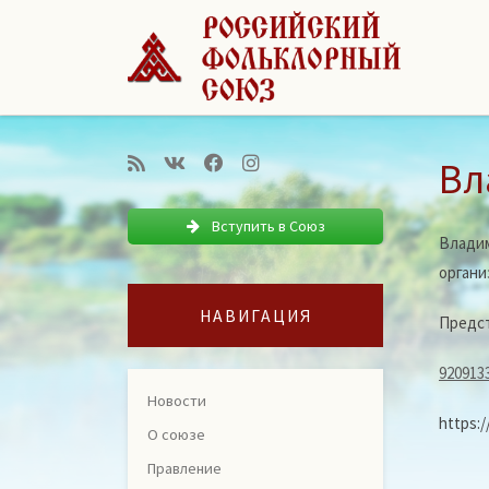
Перейти к содержимому
Вл
Вступить в Союз
Влади
органи
НАВИГАЦИЯ
Предст
920913
Новости
https:/
О союзе
Правление