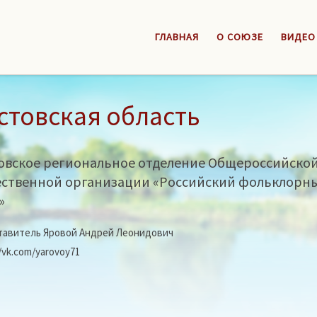
ГЛАВНАЯ
О СОЮЗЕ
ВИДЕО
стовская область
овское региональное отделение Общероссийско
ственной организации «Российский фольклорн
»
авитель Яровой Андрей Леонидович
//vk.com/yarovoy71