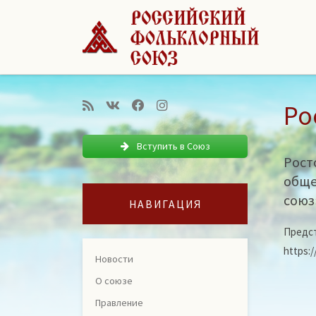
Перейти к содержимому
Ро
Вступить в Союз
Рост
обще
союз
НАВИГАЦИЯ
Предст
https:
Новости
О союзе
Правление