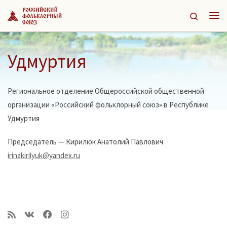
Перейти к содержимому
Search
Ме
Удмуртия
Региональное отделение Общероссийской общественной
организации «Российский фольклорный союз» в Республике
Удмуртия
Председатель — Кирилюк Анатолий Павлович
irinakirilyuk@yandex.ru