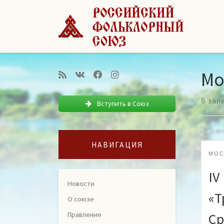
Перейти к содержимому
Мо
6 зап
Вступить в Союз
НАВИГАЦИЯ
МОС
IV
Новости
«Т
О союзе
Правление
Ср