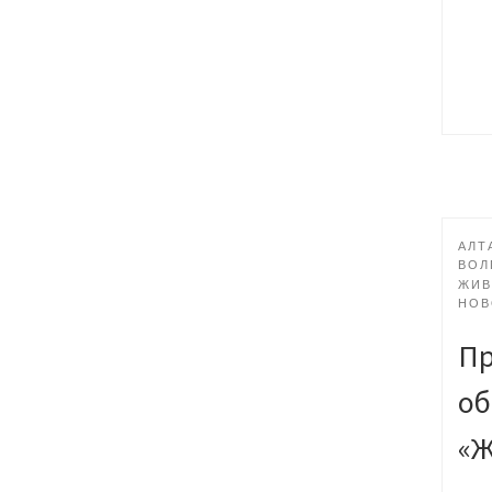
АЛТ
ВОЛ
ЖИВ
НОВ
Пр
об
«Ж