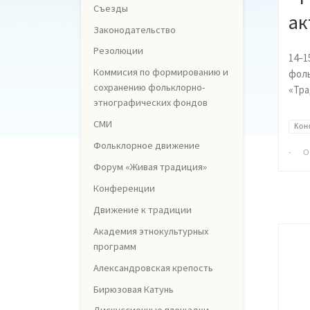
Съезды
ак
Законодательство
Резолюции
14–1
Коммисия по формированию и
фоль
сохранению фольклорно-
«Тра
этнографических фондов
СМИ
Кон
Фольклорное движение
-
О
Форум «Живая традиция»
Конференции
Движение к традиции
Академия этнокультурных
программ
Александровская крепость
Бирюзовая Катунь