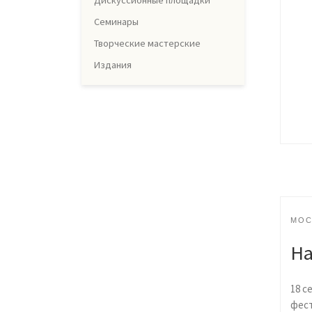
Дискуссионные площадки
Семинары
Творческие мастерские
Издания
МОС
На
18 с
фест