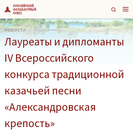
Перейти к содержимому
Search
Ме
НОВОСТИ
Лауреаты и дипломанты
IV Всероссийского
конкурса традиционной
казачьей песни
«Александровская
крепость»