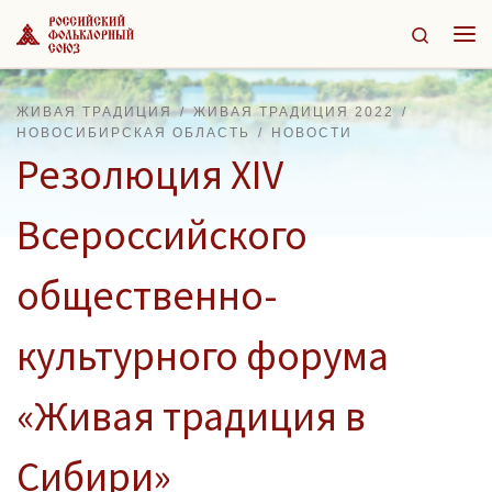
Перейти к содержимому
Search
Ме
ЖИВАЯ ТРАДИЦИЯ
ЖИВАЯ ТРАДИЦИЯ 2022
НОВОСИБИРСКАЯ ОБЛАСТЬ
НОВОСТИ
Резолюция XIV
Всероссийского
общественно-
культурного форума
«Живая традиция в
Сибири»