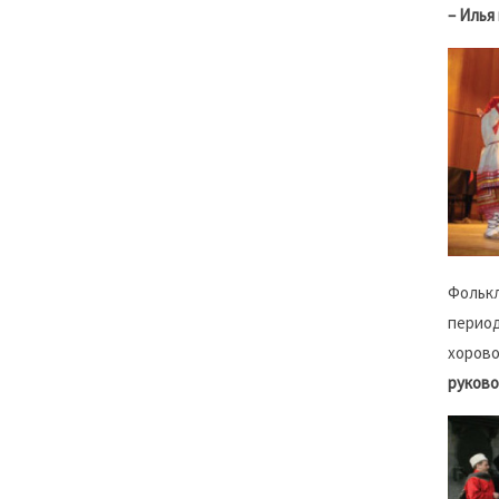
– Илья
Фолькл
период
хорово
руково