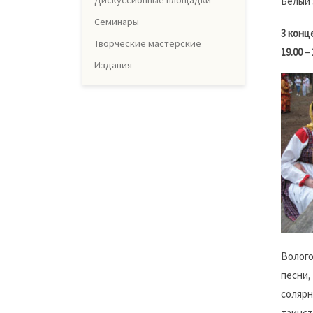
Дискуссионные площадки
Белый 
Семинары
3 конц
Творческие мастерские
19.00 –
Издания
Волого
песни,
солярн
таинст