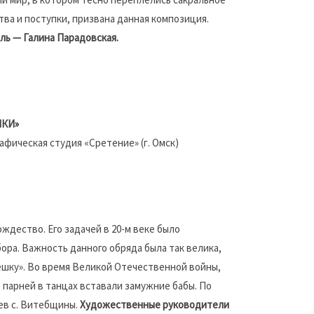
ва и поступки, призвана данная композиция.
ь — Галина Парадовская.
ШКИ»
фическая студия «Сретение» (г. Омск)
дество. Его задачей в 20-м веке было
ра. Важность данного обряда была так велика,
ёшку». Во время Великой Отечественной войны,
 парней в танцах вставали замужние бабы. По
ев с. Витебщины.
Художественные руководители