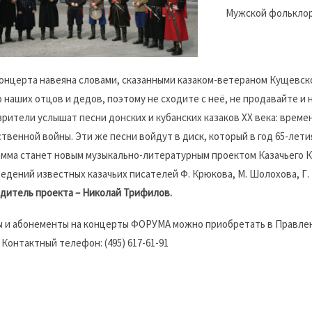
Мужской фольклорн
онцерта навеяна словами, сказанными казаком-ветераном Кущевской
 наших отцов и дедов, поэтому не сходите с неё, не продавайте и 
зрители услышат песни донских и кубанских казаков XX века: врем
твенной войны. Эти же песни войдут в диск, который в год 65-лети
мма станет новым музыкально-литературным проектом Казачьего Кр
едений известных казачьих писателей Ф. Крюкова, М. Шолохова, Г.
дитель проекта – Николай Трифилов.
 и абонементы на концерты ФОРУМА можно приобретать в Правле
. Контактный телефон: (495) 617-61-91