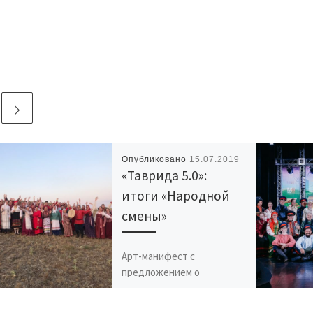
Опубликовано
15.07.2019
«Таврида 5.0»:
итоги «Народной
смены»
Арт-манифест с
предложением о
проведении в 2021 году в
России «Года народного