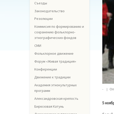
Съезды
Законодательство
Резолюции
Коммисия по формированию и
сохранению фольклорно-
этнографических фондов
СМИ
Фольклорное движение
Форум «Живая традиция»
Конференции
Движение к традиции
Академия этнокультурных
-
|
Оп
программ
Александровская крепость
5 нояб
Бирюзовая Катунь