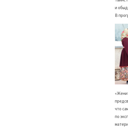
и обыд
В прог
«Женит
предсв
что са
по экс
матери