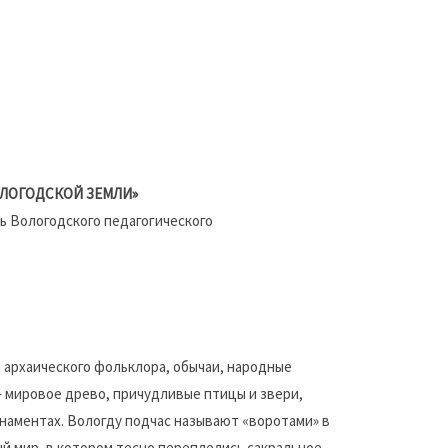
ЛОГОДСКОЙ ЗЕМЛИ»
 Вологодского педагогического
 архаического фольклора, обычаи, народные
 мировое древо, причудливые птицы и звери,
рнаментах. Вологду подчас называют «воротами» в
й мир, в котором тесно переплелись сакральное