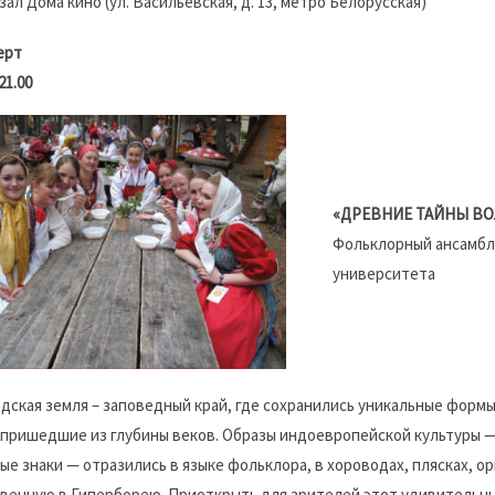
зал Дома кино (ул. Васильевская, д. 13, метро Белорусская)
ерт
 21.00
«ДРЕВНИЕ ТАЙНЫ ВО
Фольклорный ансамбль
университета
дская земля – заповедный край, где сохранились уникальные формы
 пришедшие из глубины веков. Образы индоевропейской культуры —
ые знаки — отразились в языке фольклора, в хороводах, плясках, о
венную в Гиперборею. Приоткрыть для зрителей этот удивительны