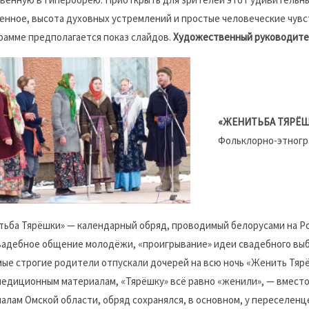
енное, высота духовных устремлений и простые человеческие чувст
рамме предполагается показ слайдов.
Художественный руководител
«ЖЕНИТЬБА ТЯРЁ
Фольклорно-этногра
ьба Тярёшки» — календарный обряд, проводимый белорусами на Рож
адебное общение молодёжи, «проигрывание» идеи свадебного выбо
мые строгие родители отпускали дочерей на всю ночь «Женить Тяр
педиционным материалам, «Тярёшку» всё равно «женили», — вместо
алам Омской области, обряд сохранялся, в основном, у переселенц