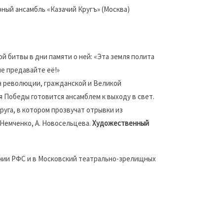
ый ансамбль «Казачий Кругъ» (Москва)
 битвы в дни памяти о ней: «Эта земля полита
не предавайте её!»
ен революции, гражданской и Великой
я Победы готовится ансамблем к выходу в свет.
уга, в котором прозвучат отрывки из
 Немченко, А. Новосельцева.
Художественный
нии РФС и в Московский театрально-зрелищных