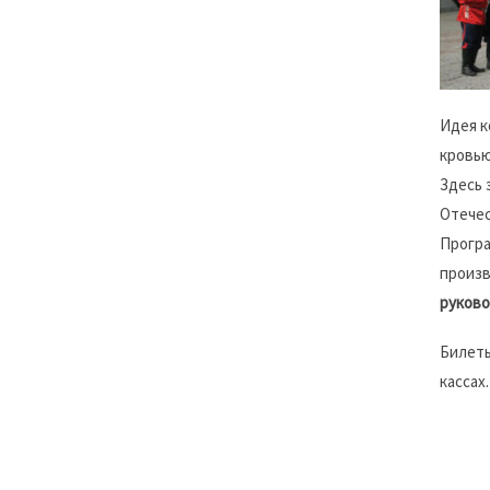
Идея к
кровью
Здесь 
Отечес
Програ
произв
руково
Билеты
кассах