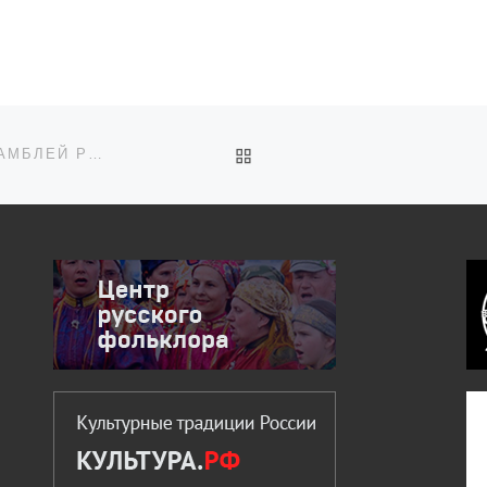
искусства и
нематериального
культурного наследия»
создали на форуме
молодых деятелей […]
ОБРАТНО К СПИСКУ ЗАП
ТЕМАТИЧЕСКИЕ ПРОГРАММЫ ФОЛЬКЛОРНЫХ АНСАМБЛЕЙ РОССИИ (2 КОНЦЕРТ)