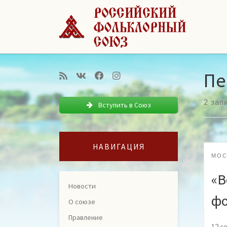
Перейти к содержимому
Пе
2 зап
Вступить в Союз
НАВИГАЦИЯ
МОС
«В
Новости
фо
О союзе
Правление
12 с