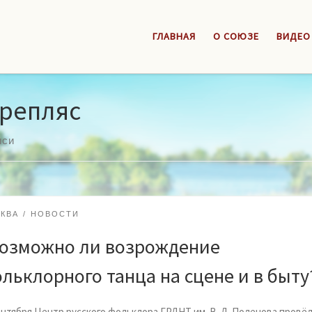
ГЛАВНАЯ
О СОЮЗЕ
ВИДЕО
репляс
иси
КВА
НОВОСТИ
озможно ли возрождение
льклорного танца на сцене и в быту
ентября Центр русского фольклора ГРДНТ им. В. Д. Поленова провё