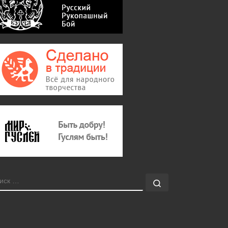
ОИСК
Поиск …