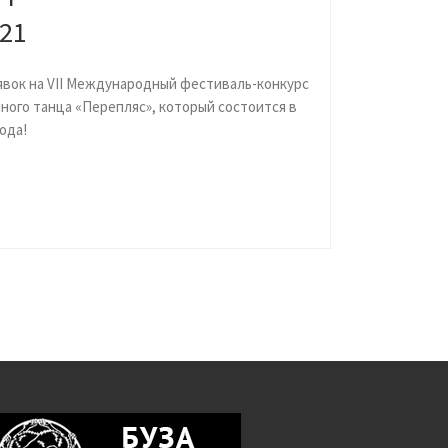
021
явок на VII Международный фестиваль-конкурс
ного танца «Перепляс», который состоится в
года!