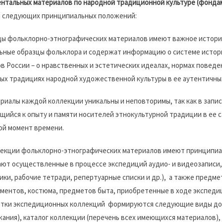
нтальных материалов по народной традиционной культуре (фонда
м следующих принципиальных положений:
ды фольклорно-этнографических материалов имеют важное истори
ьные образцы фольклора и содержат информацию о системе истор
в России – о нравственных и эстетических идеалах, нормах поведен
ых традициях народной художественной культуры в ее аутентичны
ериалы каждой коллекции уникальны и неповторимы, так как в зап
щийся к опыту и памяти носителей этнокультурной традиции в ее
ой момент времени.
лекции фольклорно-этнографических материалов имеют принципиа
ют осуществленные в процессе экспедиций аудио- и видеозаписи
ики, рабочие тетради, репертуарные списки и др.), а также предм
ментов, костюма, предметов быта, приобретенные в ходе экспедиц
тки экспедиционных коллекций формируются следующие виды доку
ания), каталог коллекции (перечень всех имеющихся материалов),