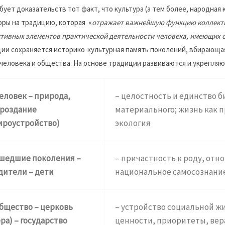
бует доказательств тот факт, что культура (а тем более, народная
оры на традицию, которая «
отражает важнейшую функцию коллектив
тивных элементов практической деятельности человека, имеющих
ии сохраняется историко-культурная память поколений, вбирающа
человека и общества. На основе традиции развиваются и укрепляю
человек – природа,
– целостность и единство б
роздание
материального; жизнь как п
ироустройство)
экология
ушедшие поколения –
– причастность к роду, отн
дители – дети
национальное самосознани
общество – церковь
– устройство социальной ж
ера) – государство
ценности, приоритеты, вер