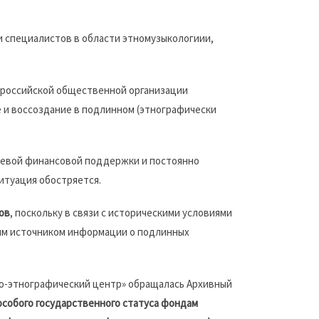
и специалистов в области этномузыкологиии,
ероссийской общественной организации
 и воссоздание в подлинном (этнографически
елевой финансовой поддержки и постоянно
ситуация обостряется.
ов
, поскольку в связи с историческими условиями
ым источником информации о подлинных
но-этнографический центр» обращалась Архивный
особого государственного статуса фондам