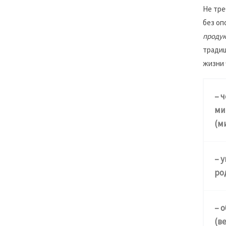
Не тре
без оп
продук
традиц
жизни 
– 
ми
(м
– 
ро
– 
(в