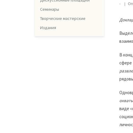
Дискуссионные площадки
-
|
Оп
Семинары
Творческие мастерские
Доклад
Издания
Выделе
взаимо
В конц
сфере
развле
рядовы
Одновр
охваты
виде «
социок
личнос