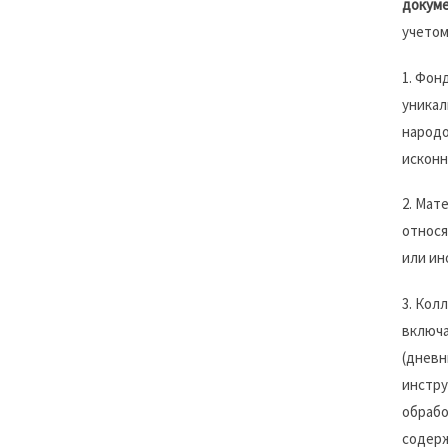
докуме
учето
1. Фон
уникал
народо
исконн
2. Мат
относя
или ин
3. Кол
включа
(дневн
инстру
обрабо
содерж