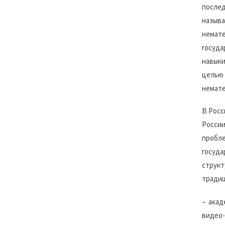
послед
называ
немате
госуда
навыки
целью 
немате
В Росс
России
пробле
госуда
структ
традиц
– акад
видео-