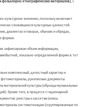
м фольклорно-этнографических материалов)
, с
ко-культурное значение, поскольку включают
ически-сложившихся культурных ценностей
ия, диалектах и говорах, обычаях и обрядах,
х формах.
исях зафиксирован объем информации,
 самобытной, локально-определенной форме в тот
льно комплексный, целостный характер и
, фотоматериалы, рукописные документы
еты материальной культуры (образцы музыкальных
ий). Кроме того, в процессе стационарной
ментов: реестры к кассетам (опись
 материалы систематизации (сгруппированные по