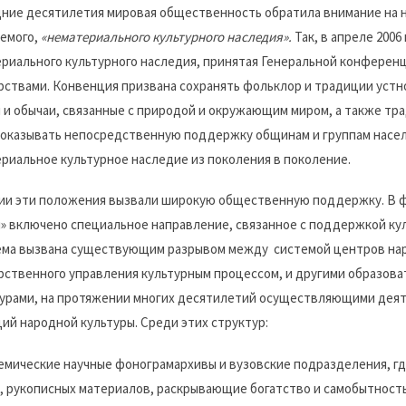
ние десятилетия мировая общественность обратила внимание на н
емого,
«нематериального культурного наследия».
Так, в апреле 2006
риального культурного наследия, принятая Генеральной конфер
рствами. Конвенция призвана сохранять фольклор и традиции устно
 и обычаи, связанные с природой и окружающим миром, а также т
оказывать непосредственную поддержку общинам и группам нас
риальное культурное наследие из поколения в поколение.
ии эти положения вызвали широкую общественную поддержку. В 
» включено специальное направление, связанное с поддержкой ку
ма вызвана существующим разрывом между системой центров нар
рственного управления культурным процессом, и другими образов
урами, на протяжении многих десятилетий осуществляющими деяте
ий народной культуры. Среди этих структур:
емические научные фонограмархивы и вузовские подразделения, г
, рукописных материалов, раскрывающие богатство и самобытность