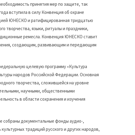
еобходимость принятия мер по защите, так
 года вступила в силу Конвенция об охране
енцией ЮНЕСКО и ратифицированная тридцатью
го творчества, языки, ритуалы и праздники,
радиционные ремесла. Конвенция ЮНЕСКО ставит
еления, создающим, развивающим и передающим
федеральную целевую программу «Культура
льтуры народов Российской Федерации. Основная
одного творчества, сложившейся на уровне
ательными, научными, общественными
льность в области сохранения и изучения
де собраны документальные фонды аудио-,
 культурных традиций русского и других народов,