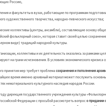
яющих Россию,
ления и факультеты в вузах, работающие по программам подготовк
ого художественного творчества, народно-певческого искусства;
ческие коллективы (центры, ансамбли), составляющие основу общ
йский фольклорный союз», которая ставит своей целью сохранение
ерном виде) традиций народной культуры.
ганизации, коллективы и их деятельность оказались за рамками ц
ируют на грани исчезновения. В условиях экономического кризиса 
го принятия мер требует проблема
сохранения и пополнения архив
айшее время именно архивный материал может послужить основн
тях нематериального культурного наследия народов России.
 году дирекция государственного учреждения культуры «Фольклор
оссийской Федерации с просьбой рассмотреть вопрос
о придании 