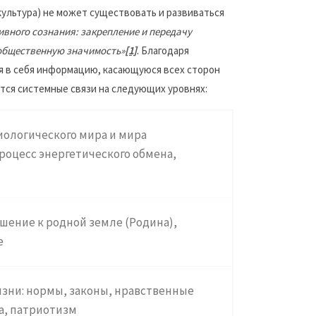
 культура) не может существовать и развиваться
ного сознания: закрепление и передачу
 общественную значимость»
[1]
. Благодаря
я в себя информацию, касающуюся всех сторон
тся системные связи на следующих уровнях:
иологического мира и мира
роцесс энергетического обмена,
ошение к родной земле (Родина),
е
изни: нормы, законы, нравственные
а, патриотизм