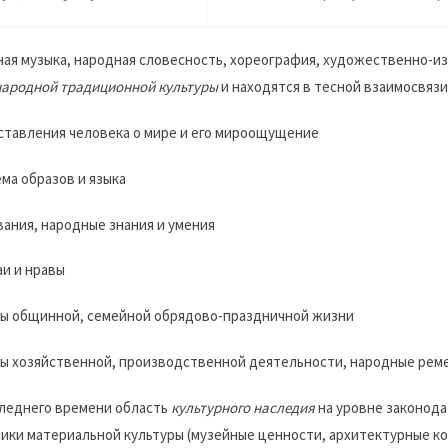
ая музыка, народная словесность, хореография, художественно-и
народной традиционной культуры
и находятся в тесной взаимосвяз
ставления человека о мире и его мироощущение
ема образов и языка
вания, народные знания и умения
аи и нравы
ы общинной, семейной обрядово-праздничной жизни
ы хозяйственной, производственной деятельности, народные рем
леднего времени область
культурного наследия
на уровне законода
ики материальной культуры (музейные ценности, архитектурные ко