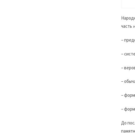
Народн
часть
– пред
– сист
– веро
– обыч
– форм
– форм
До пос
памятн