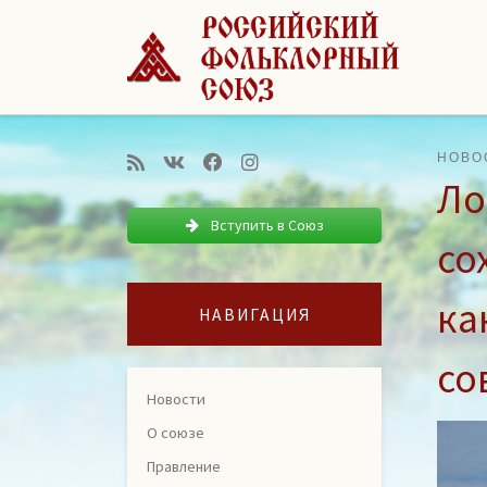
Перейти к содержимому
НОВО
Ло
Вступить в Союз
со
ка
НАВИГАЦИЯ
со
Новости
О союзе
Правление