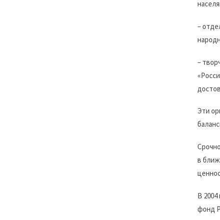
насел
– отде
народн
– твор
«Росси
достов
Эти ор
баланс
Срочно
в ближ
ценнос
В 2004
фонд Р