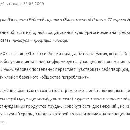
убликовано
22.02.2009
 на Заседании Рабочей группы в Общественной Палате 27 апреля 20
ние области народной традиционной культуры основано на трех 
связь:
культура – традиция – народ.
е XX – начале XXI веков в России складывается ситуация, когда «об
«
обслуживания населения»,формируется упрощенное понимание
к
чений»,
человек постепенно перестает чувствовать себя творцом,
м членом безликого «общества потребления».
еменно возникает осознанное стремление к восстановлению нек
вающей сферы духовной, умственной, художественно-творческой д
отчужденных продуктов труда», «совокупности достижений», но к
ультурной среды, в недрах которой только и возможна полноценн
ти.