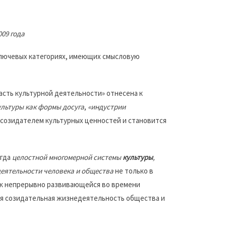
09 года
ключевых категориях, имеющих смысловую
ласть культурной деятельности» отнесена к
ультуры как формы досуга
,
«индустрии
 созидателем культурных ценностей и становится
огда
целостной многомерной системы
культуры
,
еятельности человека и общества
не только в
ак непрерывно развивающейся во времени
ая созидательная жизнедеятельность общества и