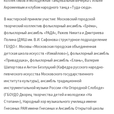
коллективов и молодёжная танцевальная вечёрка с Ильей
Ахромеевым и клубом народного танца «Туда-сюда».
В мастерской приняли участие: Московский городской
творческий коллектив фольклорный ансамбль «Ерёма»,
фольклорный ансамбль «РАДА», Ражев Никита и Дмитриева
Полина (ДМШ им. В.И. Сафонова структурное подразделение
ГБУДО г. Москвы «Московская городская объединенная
детская школа искусств «Измайлово»), фольклорный ансамбль
«Привадушка», фольклорный ансамбль «Елань», Валерия
Шапортова и Антон Безлуцкий (Кафедра русского народно-
певческого искусства Московского государственного
института культуры), ансамбль традиционной
инструментальной музыки России «На Огородной Слободе»
(ГБОУДО Дворец творчества детей и молодежи «На
Стопани»), Народный хор музыкального училища имени
Гнесиных РАМ имени Гнесиных и Ансамбль Открытой школы